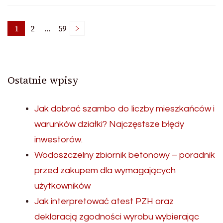
Nawigacja
1
2
…
59
Page
Page
Page
po
Ostatnie wpisy
wpisach
Jak dobrać szambo do liczby mieszkańców i
warunków działki? Najczęstsze błędy
inwestorów.
Wodoszczelny zbiornik betonowy – poradnik
przed zakupem dla wymagających
użytkowników
Jak interpretować atest PZH oraz
deklaracją zgodności wyrobu wybierając