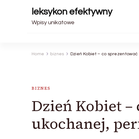
leksykon efektywny
Wpisy unikatowe
Home
biznes
Dzień Kobiet – co sprezentować 
BIZNES
Dzień Kobiet –
ukochanej, per