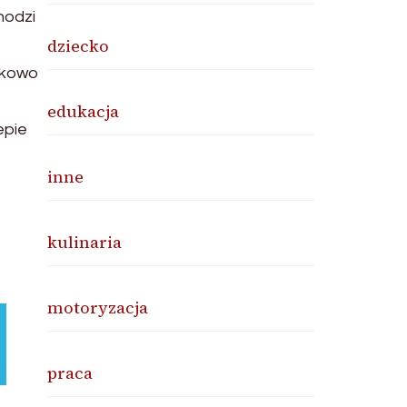
hodzi
dziecko
ątkowo
edukacja
epie
inne
kulinaria
motoryzacja
praca