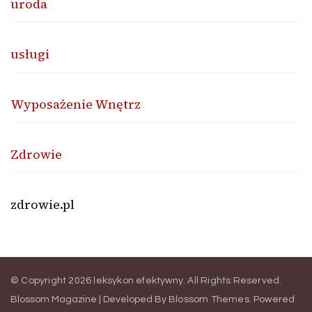
uroda
usługi
Wyposażenie Wnętrz
Zdrowie
zdrowie.pl
© Copyright 2026
leksykon efektywny
. All Rights Reserved.
Blossom Magazine | Developed By
Blossom Themes
.
Powered